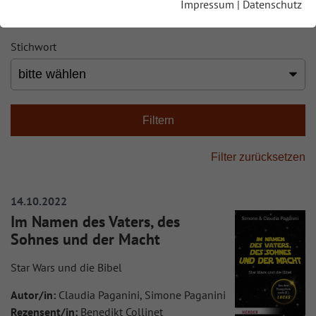
Impressum
|
Datenschutz
Stichwort
14.10.2022
Im Namen des Vaters, des
Sohnes und der Macht
Star Wars und die Bibel
Autor/in:
Claudia Paganini, Simone Paganini
Rezensent/in:
Benedikt Collinet