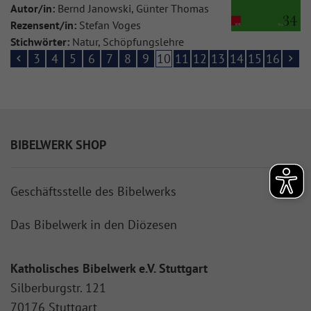
Autor/in:
Bernd Janowski, Günter Thomas
Rezensent/in:
Stefan Voges
Stichwörter:
Natur, Schöpfungslehre
3
4
5
6
7
8
9
10
11
12
13
14
15
16
BIBELWERK SHOP
Geschäftsstelle des Bibelwerks
Das Bibelwerk in den Diözesen
Katholisches Bibelwerk e.V. Stuttgart
Silberburgstr. 121
70176 Stuttgart