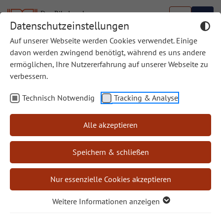
Datenschutzeinstellungen
Auf unserer Webseite werden Cookies verwendet. Einige
Biblische Bücherschau
davon werden zwingend benötigt, während es uns andere
ermöglichen, Ihre Nutzererfahrung auf unserer Webseite zu
Die Biblische Bücherschau wird ab Mitte 2024 nicht
verbessern.
mehr an dieser Stelle weitergeführt.
Technisch Notwendig
Tracking & Analyse
Rezensionen interessanter Sachbücher finden Sie
weiterhin in unser Zeitschrift
“Bibel und Kirche”
Alle akzeptieren
Speichern & schließen
Autor/in
Nur essenzielle Cookies akzeptieren
Weitere Informationen anzeigen
Rezensent/in