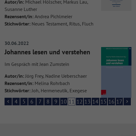
Autor/in:
Michael Hölscher, Markus Lau,
Susanne Luther
Rezensent/in:
Andrea Pichlmeier
Stichwörter:
Neues Testament, Ritus, Fluch
30.06.2022
Johannes lesen und verstehen
Im Gespräch mit Jean Zumstein
Autor/in:
Jörg Frey, Nadine Ueberschaer
Rezensent/in:
Melina Rohrbach
Stichwörter:
Joh, Hermeneutik, Exegese
4
5
6
7
8
9
10
11
12
13
14
15
16
17