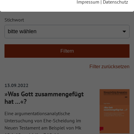
Impressum
|
Datenschutz
Stichwort
13.09.2022
»Was Gott zusammengefügt
hat …«?
Eine argumentationsanalytische
Untersuchung von Ehe-Scheidung im
Neuen Testament am Beispiel von Mk