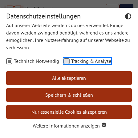
Datenschutzeinstellungen
Auf unserer Webseite werden Cookies verwendet. Einige
Biblische Bücherschau
davon werden zwingend benötigt, während es uns andere
ermöglichen, Ihre Nutzererfahrung auf unserer Webseite zu
Die Biblische Bücherschau wird ab Mitte 2024 nicht
verbessern.
mehr an dieser Stelle weitergeführt.
Technisch Notwendig
Tracking & Analyse
Rezensionen interessanter Sachbücher finden Sie
weiterhin in unser Zeitschrift
“Bibel und Kirche”
Alle akzeptieren
Speichern & schließen
Autor/in
Nur essenzielle Cookies akzeptieren
Weitere Informationen anzeigen
Rezensent/in