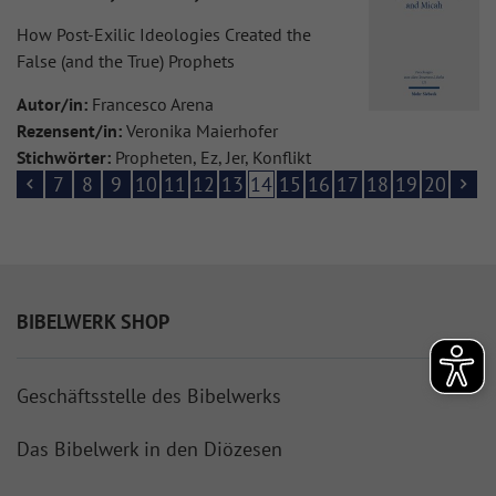
How Post-Exilic Ideologies Created the
False (and the True) Prophets
Autor/in:
Francesco Arena
Rezensent/in:
Veronika Maierhofer
Stichwörter:
Propheten, Ez, Jer, Konflikt
7
8
9
10
11
12
13
14
15
16
17
18
19
20
BIBELWERK SHOP
Geschäftsstelle des Bibelwerks
Das Bibelwerk in den Diözesen