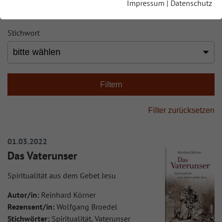
Impressum
|
Datenschutz
Stichwort
01.03.2022
Das Vaterunser
Spiritualität aus dem Gebet Jesu
Autor/in:
Reinhard Körner
Rezensent/in:
Wolfgang Broedel
Stichwörter:
Spiritualität, Vaterunser