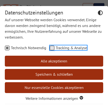
Datenschutzeinstellungen
Auf unserer Webseite werden Cookies verwendet. Einige
Biblische Bücherschau
davon werden zwingend benötigt, während es uns andere
ermöglichen, Ihre Nutzererfahrung auf unserer Webseite zu
Die Biblische Bücherschau wird ab Mitte 2024 nicht
verbessern.
mehr an dieser Stelle weitergeführt.
Technisch Notwendig
Tracking & Analyse
Rezensionen interessanter Sachbücher finden Sie
weiterhin in unser Zeitschrift
“Bibel und Kirche”
Alle akzeptieren
Speichern & schließen
Autor/in
Nur essenzielle Cookies akzeptieren
Weitere Informationen anzeigen
Rezensent/in