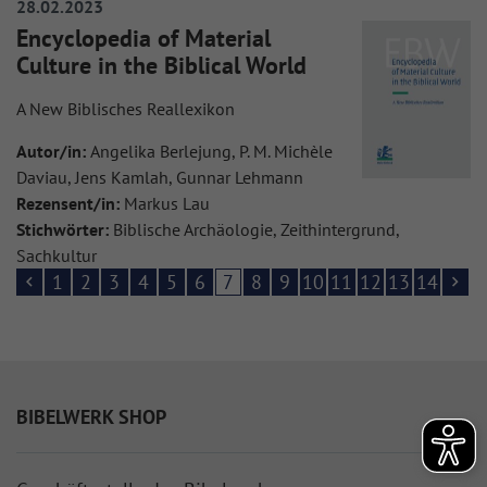
28.02.2023
Encyclopedia of Material
Culture in the Biblical World
A New Biblisches Reallexikon
Autor/in:
Angelika Berlejung, P. M. Michèle
Daviau, Jens Kamlah, Gunnar Lehmann
Rezensent/in:
Markus Lau
Stichwörter:
Biblische Archäologie, Zeithintergrund,
Sachkultur
1
2
3
4
5
6
7
8
9
10
11
12
13
14
BIBELWERK SHOP