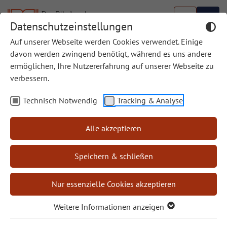
Datenschutzeinstellungen
Auf unserer Webseite werden Cookies verwendet. Einige
Biblische Bücherschau
davon werden zwingend benötigt, während es uns andere
ermöglichen, Ihre Nutzererfahrung auf unserer Webseite zu
Die Biblische Bücherschau wird ab Mitte 2024 nicht
verbessern.
mehr an dieser Stelle weitergeführt.
Technisch Notwendig
Tracking & Analyse
Rezensionen interessanter Sachbücher finden Sie
weiterhin in unser Zeitschrift
“Bibel und Kirche”
Alle akzeptieren
Speichern & schließen
Autor/in
Nur essenzielle Cookies akzeptieren
Weitere Informationen anzeigen
Rezensent/in