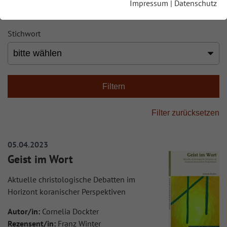
Impressum
|
Datenschutz
Stichwort
05.04.2023
Geist im Wort
Aktuelle christologische Debatten im
Horizont koranischer Perspektiven
Autor/in:
Cornelia Dockter
Rezensent/in:
Franz Winter