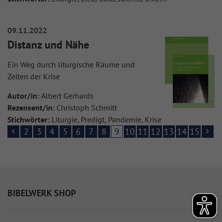
09.11.2022
Distanz und Nähe
Ein Weg durch liturgische Räume und
Zeiten der Krise
Autor/in:
Albert Gerhards
Rezensent/in:
Christoph Schmitt
Stichwörter:
Liturgie, Predigt, Pandemie, Krise
2
3
4
5
6
7
8
9
10
11
12
13
14
15
BIBELWERK SHOP