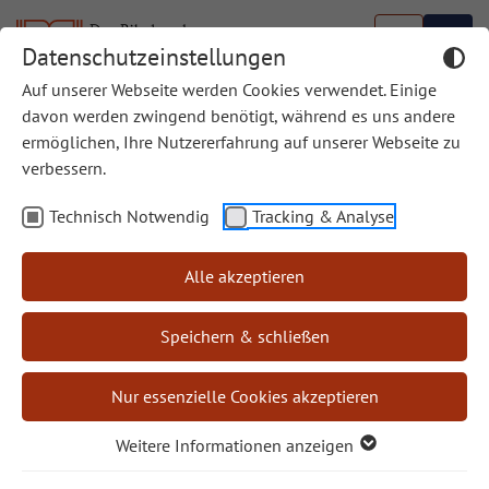
Datenschutzeinstellungen
Auf unserer Webseite werden Cookies verwendet. Einige
Biblische Bücherschau
davon werden zwingend benötigt, während es uns andere
ermöglichen, Ihre Nutzererfahrung auf unserer Webseite zu
Die Biblische Bücherschau wird ab Mitte 2024 nicht
verbessern.
mehr an dieser Stelle weitergeführt.
Technisch Notwendig
Tracking & Analyse
Rezensionen interessanter Sachbücher finden Sie
weiterhin in unser Zeitschrift
“Bibel und Kirche”
Alle akzeptieren
Speichern & schließen
Autor/in
Nur essenzielle Cookies akzeptieren
Weitere Informationen anzeigen
Rezensent/in