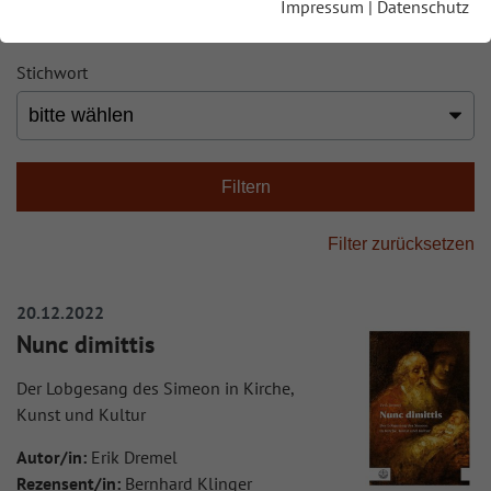
Impressum
|
Datenschutz
Stichwort
20.12.2022
Nunc dimittis
Der Lobgesang des Simeon in Kirche,
Kunst und Kultur
Autor/in:
Erik Dremel
Rezensent/in:
Bernhard Klinger