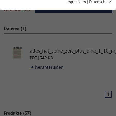
Impressum
|
Datenschutz
Filter
aktualisieren
zurücksetzen
Dateien (1)
alles_hat_seine_zeit_plus_bihe_1_10_n
PDF | 349 KB
herunterladen
1
Produkte (37)