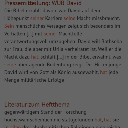
Pressemitteilung: WUB David
Die Bibel erzählt davon, wie David auf dem
Höhepunkt
seiner
Karriere
seine
Macht missbraucht.
Sein
menschliches Versagen zeigt sich besonders im
Verhalten [...] mit
seiner
Machtfülle
verantwortungsvoll umzugehen: David will Bathseba
zur Frau, die aber mit Urija verheiratet ist. Weil er die
Macht dazu
hat
, schläft [...] in der Bibel erwähnt, was
seine
überragende Bedeutung zeigt. Der Hirtenjunge
David wird von Gott als König ausgewählt,
hat
jede
Menge militärische Erfolge
Literatur zum Heftthema
gegenwärtigem Stand der Forschung
höchstwahrscheinlich nie stattgefunden
hat
,
hat
sie
in
allen
drei abrahamitischen Religionen eine reiche