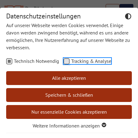
Datenschutzeinstellungen
Auf unserer Webseite werden Cookies verwendet. Einige
davon werden zwingend benötigt, während es uns andere
ermöglichen, Ihre Nutzererfahrung auf unserer Webseite zu
Alles neu macht nicht nur der Mai!
verbessern.
Technisch Notwendig
Tracking & Analyse
Die Jahreslosung 2026
Es gibt eine Sehnsucht
Alle akzeptieren
vieler Menschen: Einfach
mal alles auf Anfang
Speichern & schließen
setzen! Reset! Neu beginnen mit dieser ganzen Welt,
der Politik, der Natur, mit meinen Beziehungen… Alle
Nur essenzielle Cookies akzeptieren
verfahrenen Prozesse, Krieg, Hass, Zerstörung,
Weitere Informationen anzeigen
Ausbeutung, alles wäre erledigt.