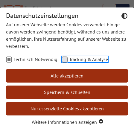
Datenschutzeinstellungen
Auf unserer Webseite werden Cookies verwendet. Einige
davon werden zwingend benötigt, während es uns andere
ermöglichen, Ihre Nutzererfahrung auf unserer Webseite zu
Zum jüdisch-christlichen Dialog
verbessern.
Im Jahr 2021 wurde ein
Technisch Notwendig
Tracking & Analyse
Festjahr zu 1700 Jahre
jüdischen Lebens in Deutschland begangen. Die
Alle akzeptieren
katholische und die evangelische Kirche
verantworteten aus diesem Anlass die Kampagne
Speichern & schließen
„#beziehungsweise – jüdisch und christlich: näher als
du denkst“.
Nur essenzielle Cookies akzeptieren
Dadurch wollten sie anregen, die enge Verbundenheit
Weitere Informationen anzeigen
des Christentums mit dem Judentum wahrzunehmen.