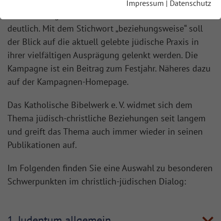
Auch und gerade im Blick auf die Feste wird die
Impressum
|
Datenschutz
Verwurzelung des Christentums im Judentum
deutlich. Mit dem Stichwort „beziehungsweise“ soll
der Blick auf die aktuell gelebte jüdische Praxis in
ihrer vielfältigen Ausprägung gelenkt werden. Die
Kampagne ist ein Beitrag zum Festjahr. Näheres dazu
auf der Kampagnen-Homepage.
Das Katholische Bibelwerk e. V. widmet sich dem
Thema jüdisch-christliche Beziehungen seit langem
und greift das Thema auch immer wieder in seinen
Publikationen auf.
Im Folgenden finden Sie eine Auswahl zu besonderen
Schwerpunkten im christlich-jüdischen Dialog:
1. Judentum allgemein