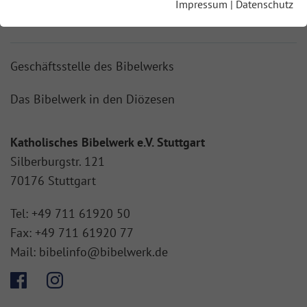
Impressum
|
Datenschutz
BIBELWERK SHOP
Geschäftsstelle des Bibelwerks
Das Bibelwerk in den Diözesen
Katholisches Bibelwerk e.V. Stuttgart
Silberburgstr. 121
70176 Stuttgart
Tel:
+49 711 61920 50
Fax:
+49 711 61920 77
Mail:
bibelinfo@bibelwerk.de