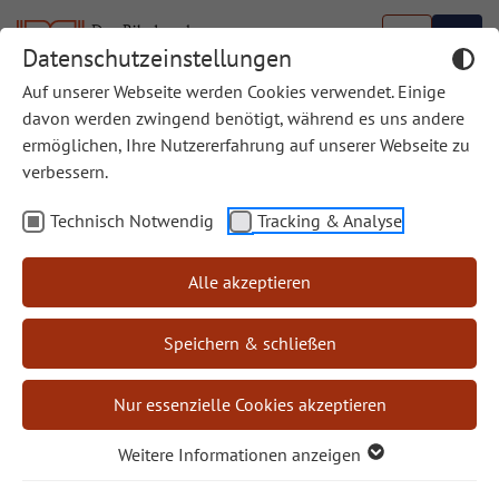
Datenschutzeinstellungen
Auf unserer Webseite werden Cookies verwendet. Einige
davon werden zwingend benötigt, während es uns andere
ermöglichen, Ihre Nutzererfahrung auf unserer Webseite zu
Die Arbeit des Bibelwerks im Laufe der Jahre
verbessern.
Jahresbericht 2025
Jahresbericht 2024
Technisch Notwendig
Tracking & Analyse
Jahresbericht 2023
Alle akzeptieren
Jahresbericht 2022
Jahresbericht 2021
Speichern & schließen
Jahresbericht 2020
Nur essenzielle Cookies akzeptieren
Weitere Informationen anzeigen