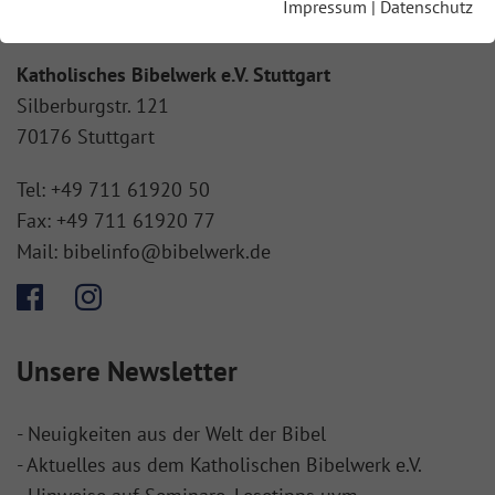
Das Bibelwerk in den Diözesen
Impressum
|
Datenschutz
Katholisches Bibelwerk e.V. Stuttgart
Silberburgstr. 121
70176 Stuttgart
Tel:
+49 711 61920 50
Fax:
+49 711 61920 77
Mail:
bibelinfo@bibelwerk.de
Unsere Newsletter
- Neuigkeiten aus der Welt der Bibel
- Aktuelles aus dem Katholischen Bibelwerk e.V.