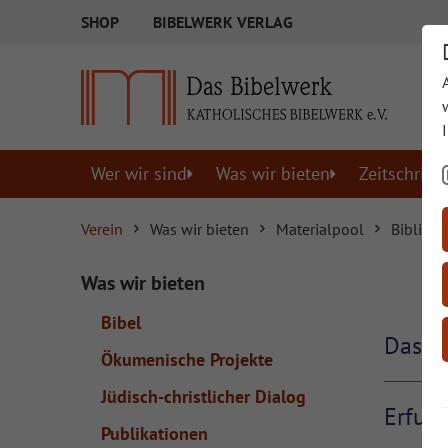
SHOP
BIBELWERK VERLAG
Wer wir sind
Was wir bieten
Zeitschrift
Verein
Was wir bieten
Materialpool
Biblisch
Was wir bieten
Bibel
Das B
Ökumenische Projekte
Jüdisch-christlicher Dialog
Erfun
Publikationen