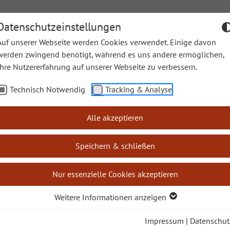
Datenschutzeinstellungen
Auf unserer Webseite werden Cookies verwendet. Einige davon
werden zwingend benötigt, während es uns andere ermöglichen,
Ihre Nutzererfahrung auf unserer Webseite zu verbessern.
en
Sonntagslesungen
Lectio Divina
Leichte Sprache
Technisch Notwendig
Tracking & Analyse
e Bücher
Josua
Alle akzeptieren
Speichern & schließen
Nur essenzielle Cookies akzeptieren
uch Josua
Weitere Informationen anzeigen
den oder wahr?
Impressum
|
Datenschut