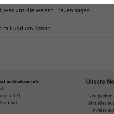
t, was uns die weisen Frauen sagen
n mit und um Rahab
Unsere Ne
sches Bibelwerk e.V.
rt
urgstr. 121
- Neuigkeiten 
Stuttgart
- Aktuelles au
- Hinweise au