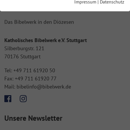
Impressum
|
Datenschutz
Geschäftsstelle des Bibelwerks
Das Bibelwerk in den Diözesen
Katholisches Bibelwerk e.V. Stuttgart
Silberburgstr. 121
70176 Stuttgart
Tel:
+49 711 61920 50
Fax:
+49 711 61920 77
Mail:
bibelinfo@bibelwerk.de
Unsere Newsletter