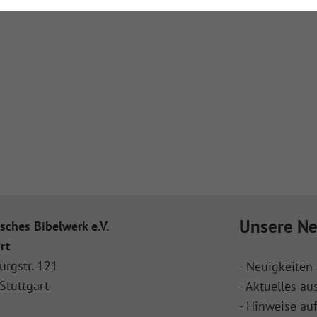
Unsere Ne
sches Bibelwerk e.V.
rt
urgstr. 121
- Neuigkeiten 
Stuttgart
- Aktuelles au
- Hinweise au