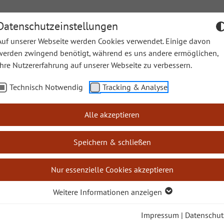
Datenschutzeinstellungen
Auf unserer Webseite werden Cookies verwendet. Einige davon
werden zwingend benötigt, während es uns andere ermöglichen,
Ihre Nutzererfahrung auf unserer Webseite zu verbessern.
en
Sonntagslesungen
Lectio Divina
Leichte Sprache
Technisch Notwendig
Tracking & Analyse
e Bücher
Maleachi
Alle akzeptieren
Speichern & schließen
Nur essenzielle Cookies akzeptieren
uch Maleachi
Weitere Informationen anzeigen
Impressum
|
Datenschut