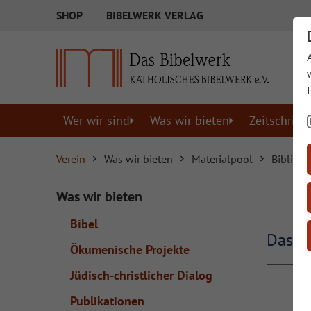
SHOP
BIBELWERK VERLAG
Wer wir sind
Was wir bieten
Zeitschrift
Verein
Was wir bieten
Materialpool
Biblisch
Was wir bieten
Bibel
Das B
Ökumenische Projekte
Jüdisch-christlicher Dialog
Publikationen