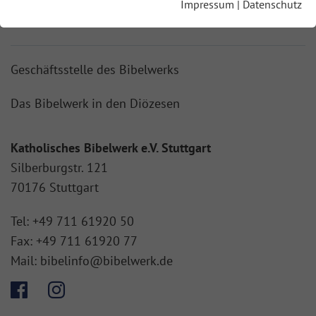
Impressum
|
Datenschutz
BIBELWERK SHOP
Geschäftsstelle des Bibelwerks
Das Bibelwerk in den Diözesen
Katholisches Bibelwerk e.V. Stuttgart
Silberburgstr. 121
70176 Stuttgart
Tel:
+49 711 61920 50
Fax:
+49 711 61920 77
Mail:
bibelinfo@bibelwerk.de