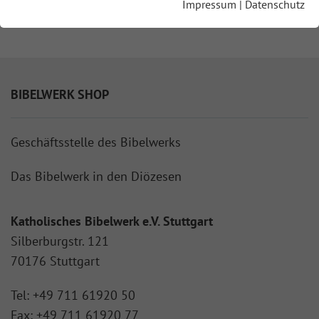
Impressum
|
Datenschutz
BIBELWERK SHOP
Geschäftsstelle des Bibelwerks
Das Bibelwerk in den Diözesen
Katholisches Bibelwerk e.V. Stuttgart
Silberburgstr. 121
70176 Stuttgart
Tel:
+49 711 61920 50
Fax:
+49 711 61920 77