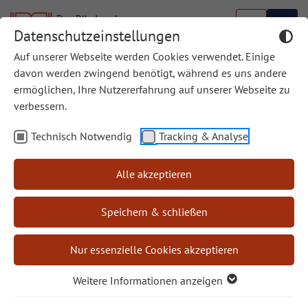
Datenschutzeinstellungen
Auf unserer Webseite werden Cookies verwendet. Einige
davon werden zwingend benötigt, während es uns andere
ermöglichen, Ihre Nutzererfahrung auf unserer Webseite zu
verbessern.
Methoden der Bibelwissenschaft
Technisch Notwendig
Tracking & Analyse
allgemein
Alle akzeptieren
Gendersensitive Bibelauslegung
Speichern & schließen
Methoden ganzheitlicher Bibelarbeit
Nur essenzielle Cookies akzeptieren
Weitere Informationen anzeigen
Methodenbücher