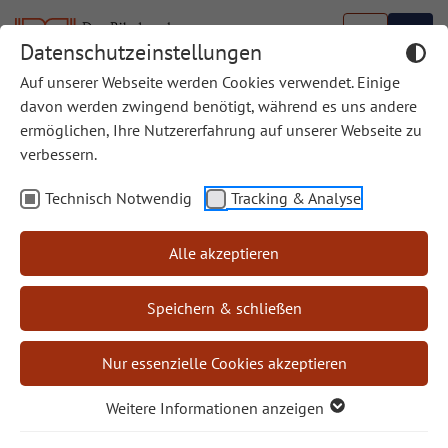
Datenschutzeinstellungen
Auf unserer Webseite werden Cookies verwendet. Einige
davon werden zwingend benötigt, während es uns andere
ermöglichen, Ihre Nutzererfahrung auf unserer Webseite zu
Weihbischof Ludger Scherpers zur aktuellen
verbessern.
Ausgabe von Bibel und Kirche
Technisch Notwendig
Tracking & Analyse
„Queere Menschen
Alle akzeptieren
haben sich nicht erst
heute in die Geschichten
Speichern & schließen
der Bibel eingeschrieben
— sie waren immer Teil
Nur essenzielle Cookies akzeptieren
jener menschlichen
Wirklichkeit, von der die Heilige Schrift erzählt.
Weitere Informationen anzeigen
Dieses Buch macht sichtbar, dass Gottes Wort nicht
dort endet, wo Vielfalt beginnt, sondern gerade darin