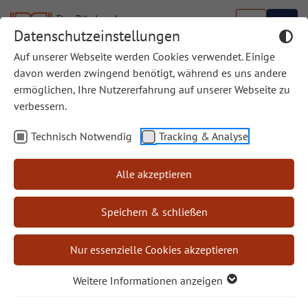
Datenschutzeinstellungen
Auf unserer Webseite werden Cookies verwendet. Einige
davon werden zwingend benötigt, während es uns andere
ermöglichen, Ihre Nutzererfahrung auf unserer Webseite zu
verbessern.
Sei laut! Wachse!
Technisch Notwendig
Tracking & Analyse
Lass dich berühren! -
Jesus als
Weisheitslehrer
Alle akzeptieren
Eignet sich der
Speichern & schließen
Begründer des
Christentums, Jesus von
Nur essenzielle Cookies akzeptieren
Nazareth, für heutige Menschen, die auf der Suche
nach Weisheit und gelingendem Leben sind, als
Weitere Informationen anzeigen
spiritueller Lehrer? Georg Magirius