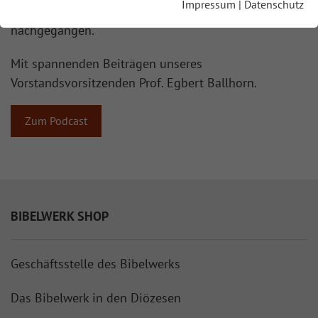
Impressum
|
Datenschutz
(
www.georgmagirius.de
) ist der Frage
nachgegangen.
Mit spannenden Beiträgen unseres
Vorstandsvorsitzenden Prof. Egbert Ballhorn.
Zum Podcast
BIBELWERK SHOP
Geschäftsstelle des Bibelwerks
Das Bibelwerk in den Diözesen