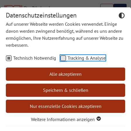
Datenschutzeinstellungen
Auf unserer Webseite werden Cookies verwendet. Einige
Datenschutz Newsletter
davon werden zwingend benötigt, während es uns andere
ermöglichen, Ihre Nutzererfahrung auf unserer Webseite zu
Mit den nachfolgenden Hinweisen informieren wir
verbessern.
Sie über die Inhalte unseres Newsletters sowie das
Anmelde-, Versand- und das statistische
Technisch Notwendig
Tracking & Analyse
Auswertungsverfahren sowie Ihre
Widerspruchsrechte auf. Indem Sie unseren
Alle akzeptieren
Newsletter abonnieren, erklären Sie sich mit dem
Empfang und den beschriebenen Verfahren
Speichern & schließen
einverstanden.
Nur essenzielle Cookies akzeptieren
Inhalt des Newsletters: Wir versenden Newsletter, E-
Mails und weitere elektronische Benachrichtigungen
Weitere Informationen anzeigen
mit werblichen Informationen (nachfolgend