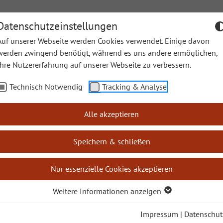
Datenschutzeinstellungen
Auf unserer Webseite werden Cookies verwendet. Einige davon
werden zwingend benötigt, während es uns andere ermöglichen,
Ihre Nutzererfahrung auf unserer Webseite zu verbessern.
en
Sonntagslesungen
Lectio Divina
Leichte Sprache
Technisch Notwendig
Tracking & Analyse
e Bücher
Baruch
Alle akzeptieren
Speichern & schließen
Nur essenzielle Cookies akzeptieren
uch Baruch
Weitere Informationen anzeigen
Impressum
|
Datenschut