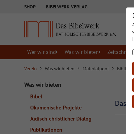
SHOP
BIBELWERK VERLAG
Wer wir sind
Was wir bieten
Zeitschrift
Verein
Was wir bieten
Materialpool
Biblisch
Was wir bieten
Bibel
Das B
Ökumenische Projekte
Jüdisch-christlicher Dialog
Publikationen