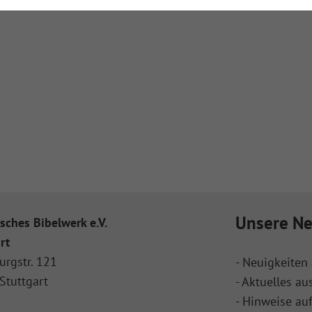
Unsere Ne
sches Bibelwerk e.V.
rt
urgstr. 121
- Neuigkeiten 
Stuttgart
- Aktuelles au
- Hinweise au