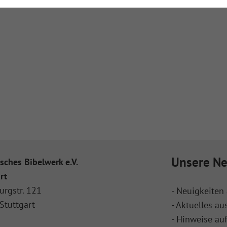
Unsere Ne
sches Bibelwerk e.V.
rt
urgstr. 121
- Neuigkeiten 
Stuttgart
- Aktuelles au
- Hinweise au