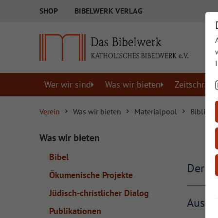
SHOP
BIBELWERK VERLAG
Wer wir sind
Was wir bieten
Zeitschrift
Verein
Was wir bieten
Materialpool
Biblisch
Was wir bieten
Bibel
Der Br
Ökumenische Projekte
Jüdisch-christlicher Dialog
Aus un
Publikationen