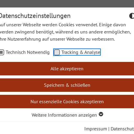
Datenschutzeinstellungen
Auf unserer Webseite werden Cookies verwendet. Einige davon
werden zwingend benötigt, während es uns andere ermöglichen,
Ihre Nutzererfahrung auf unserer Webseite zu verbessern.
en
Sonntagslesungen
Lectio Divina
Leichte Sprache
Technisch Notwendig
Tracking & Analyse
e Bücher
Philemon
Alle akzeptieren
Speichern & schließen
Nur essenzielle Cookies akzeptieren
ief an Philemon
Weitere Informationen anzeigen
serer Zeitschrift "Bibel heute"
Impressum
|
Datenschut